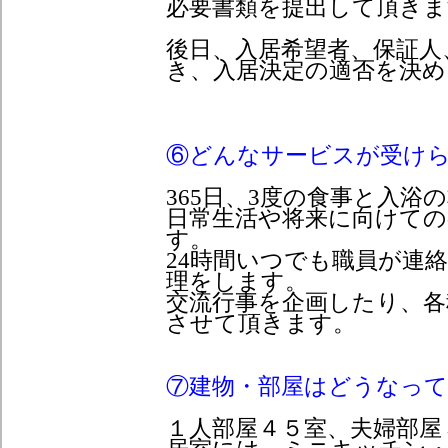
必要書類を提出して頂きま
後日、入居希望者、保証人
き、入居決定の適否を決
⑥どんなサービスが受け
365日、3度の食事と入浴
日常生活や将来に向けての
す。
24時間いつでも職員が連
理をします。
交流行事を企画したり、各
させて頂きます。
⑦建物・部屋はどうなっ
１人部屋４５室、夫婦部屋