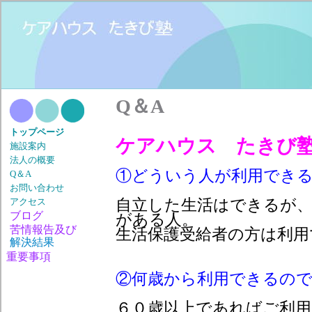
Q＆A
トップページ
ケアハウス たきび
施設案内
法人の概要
①どういう人が利用でき
Q＆A
お問い合わせ
自立した生活はできるが、
アクセス
ブログ
がある人。
苦情報告及び
生活
保護受給者の方は利用
解決結果
重要事項
②何歳から利用できるの
６０歳以上であればご利