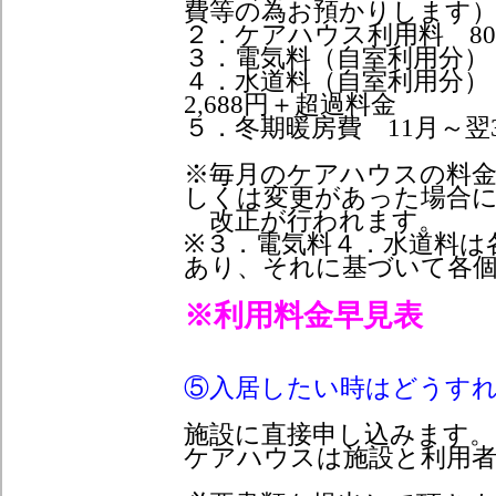
費等の為お預かりします
２．ケアハウス利用料 80,32
３．電気料（自室利用分） 
４．水道料（自室利用分）
2,688円＋超過料金
５．冬期暖房費 11月～翌3
※毎月のケアハウスの料
しくは変更があった場合
改正が行われます。
※３．電気料４．水道料は
あり、それに基づいて各
※利用料金早見表
⑤入居したい時はどうす
施設に直接申し込みます。
ケアハウスは施設と利用者