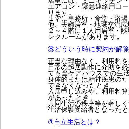
居室には、ミニキッチン・
エアコン・緊急連絡用コ
ります。
１階に事務所・食堂・浴場
他、夫婦居室・地域交流広
２～４階に１人用居室・談
ンクルームがあります。
⑧どういう時に契約が解
正当な理由なく、利用料を
日常の起居動作に介助を必
ても当ケアハウスでの生
身体的または精神疾患の
できなくなったとき。
入居申し込みや、利用料算
があったとき。
共同生活の秩序等を著しく
生活保護受給者となったと
⑨自立生活とは？