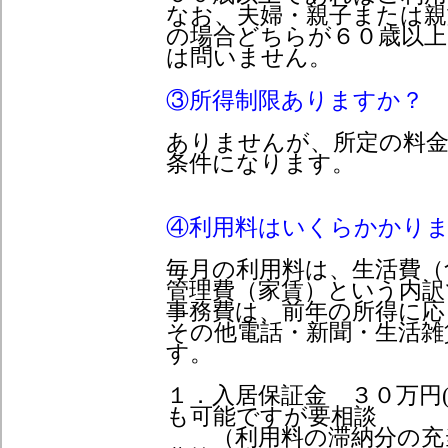
なお、夫婦・親子または親
の場合どちらが６０歳以上
は問いません。
③所得制限ありますか？
ありませんが、所定の料
条件になります。
④利用料はいくらかかり
毎月の利用料は、生活費（
管理費（家賃）という内訳
事務費は、前年の所得に応
その他電話・新聞・生活雑
す。
１．入居保証金 ３０万円
も可能ですが要相談
（利用料の滞納分の充当